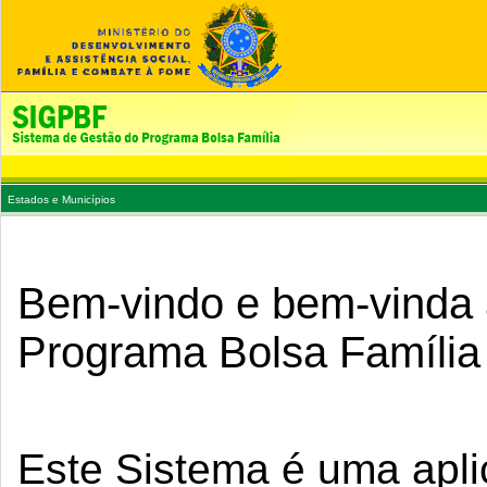
Pular
Ir
para
para
o
a
conteúdo.
navegação
Estados e Municípios
Bem-vindo e bem-vinda 
Programa Bolsa Família
Este Sistema é uma apli